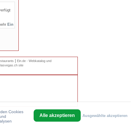
verfügt
mehr
|
staurants
Ein.de - Webkatalog und
|
lasvegas.ch site
rden Cookies
Sitemap
Alle akzeptieren
Ausgewählte akzeptieren
 und
alysen