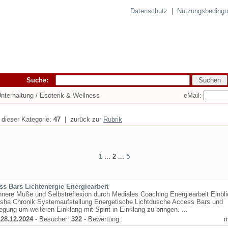
Datenschutz
|
Nutzungsbeding
Suche:
eMail:
 Unterhaltung / Esoterik & Wellness
n dieser Kategorie:
47
| zurück zur
Rubrik
1
... 2 ...
5
ss Bars Lichtenergie Energiearbeit
nnere Muße und Selbstreflexion durch Mediales Coaching Energiearbeit Einbli
asha Chronik Systemaufstellung Energetische Lichtdusche Access Bars und
egung um weiteren Einklang mit Spirit in Einklang zu bringen. ...
:
28.12.2024
- Besucher:
322
- Bewertung: