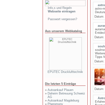
astr
Info,s und Regeln
astro-m
Webseite eintragen
Deutung
Datum
Passwort vergessen?
aura
auramag
Aus unserem Webkatalog
Entdeck
Datum
soul
soulmen
Weitere
Tipps f
Datum
EPUTEC Drucklufttechnik
Die letzten 5 Einträge
Datum
»
Autoankauf Plauen
»
Daheim Betreuung Schweiz
AG
Astr
»
Autoankauf Magdeburg
Erfahre
»
Pheromony