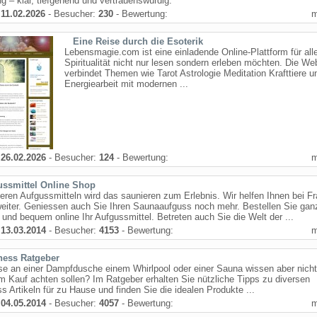
g – klar, tiefgehend und vertrauenswürdig.
:
11.02.2026
- Besucher:
230
- Bewertung:
Eine Reise durch die Esoterik
Lebensmagie.com ist eine einladende Online-Plattform für alle
Spiritualität nicht nur lesen sondern erleben möchten. Die We
verbindet Themen wie Tarot Astrologie Meditation Krafttiere u
Energiearbeit mit modernen ...
:
26.02.2026
- Besucher:
124
- Bewertung:
ussmittel Online Shop
eren Aufgussmitteln wird das saunieren zum Erlebnis. Wir helfen Ihnen bei F
eiter. Geniessen auch Sie Ihren Saunaaufguss noch mehr. Bestellen Sie gan
 und bequem online Ihr Aufgussmittel. Betreten auch Sie die Welt der ...
:
13.03.2014
- Besucher:
4153
- Bewertung:
ness Ratgeber
se an einer Dampfdusche einem Whirlpool oder einer Sauna wissen aber nicht
m Kauf achten sollen? Im Ratgeber erhalten Sie nützliche Tipps zu diversen
s Artikeln für zu Hause und finden Sie die idealen Produkte ...
:
04.05.2014
- Besucher:
4057
- Bewertung: