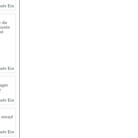
mehr
 die
bseite
nd
mehr
ragen
z
mehr
 worauf
mehr