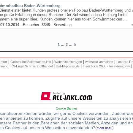
immbadbau Baden-Württemberg
Dienstleister bietet Kunden professionellen Poolbau Baden-Württemberg und 
ne große Erfahrung in dieser Branche. Der Schwimmbadbau Freiburg bietet
mern eine super Idee. Kunden können hier aus tollen Schwimmbecken ...
:
07.10.2014
- Besucher:
3348
- Bewertung:
1
... 2 ...
5
|
|
|
|
Joker
Gelistet bei Seitensuche.info
Webseite eintragen
webseite-anmelden
Leckere Re
|
|
|
hnung
Öl-Engel Schmierstoffhandel
Ust-Id-prufen.de
Insecticide 2000 - Insektenspray
Cookie Banner
ersonalisieren können würden wir gerne Cookies verwenden. Zudem we
gsbedingungen
Faq
Kontakt
Impressum
Backlink
Suchboxen
|
|
|
|
|
|
en anbieten zu können, Zugriffe auf unsere Webseiten zu analysieren
P3XHosting
Copyright © 2013 -2026 by
alle Rechte vorbehalten
nsere Partner in den Bereichen der sozialen Medien, Anzeigen und An
 von Cookies auf unseren Webseiten einverstanden?(
)
mehr dazu
Seite generiert in
1.2792
Sekunden