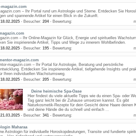
o-magazin.com
agazin.com – Ihr Portal rund um Astrologie und Sterne. Entdecken Sie Horos
en und spannende Artikel für einen Blick in die Zukunft.
:
18.02.2025
- Besucher:
204
- Bewertung:
magazin.com
azin.com – Ihr Online-Magazin für Glück, Energie und spirituelles Wachstum
en Sie inspirierende Artikel, Tipps und Wege zu innerem Wohlbefinden.
:
18.02.2025
- Besucher:
195
- Bewertung:
mentor-magazin.com
tor-magazin.com – Ihr Portal für Astrologie, Beratung und persönliche
ntwicklung. Entdecken Sie inspirierende Artikel, tiefgehende Insights und pra
ür Ihren individuellen Wachstumsweg.
:
18.02.2025
- Besucher:
205
- Bewertung:
Deine heimische Spa-Oase
Hier findest du viele aktuelle Tipps wie du einen Spa- oder We
Tag ganz leicht bei dir Zuhause umsetzen kannst. Es gibt
Naturkosmetik-Rezepte für dein Gesicht deine Haare deinen 
und deine Hände die du schnell und einfach ...
:
21.03.2025
- Besucher:
341
- Bewertung:
ologin Maharaa
ne Astrologin für individuelle Horoskopdeutungen, Transite und fundierte spirit