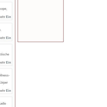
kope,
mehr
.
mehr
ktische
mehr
llness-
Körper
mehr
uelle