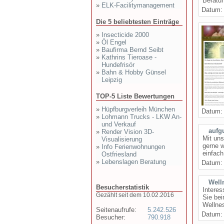
Beratun
»
ELK-Facilitymanagement
Datum
Die 5 beliebtesten Einträge
»
Insecticide 2000
»
Öl Engel
»
Baufirma Bernd Seibt
»
Kathrins Tieroase -
Hundefrisör
»
Bahn & Hobby Günsel
Leipzig
TOP-5 Liste Bewertungen
»
Hüpfburgverleih München
Datum
»
Lohmann Trucks - LKW An-
und Verkauf
aufg
»
Render Vision 3D-
Mit uns
Visualisierung
gerne w
»
Info Ferienwohnungen
einfach
Ostfriesland
»
Lebenslagen Beratung
Datum
Well
Besucherstatistik
Interes
Gezählt seit dem 10.02.2016
Sie bei
Wellnes
Seitenaufrufe:
5.242.526
Datum
Besucher:
790.918