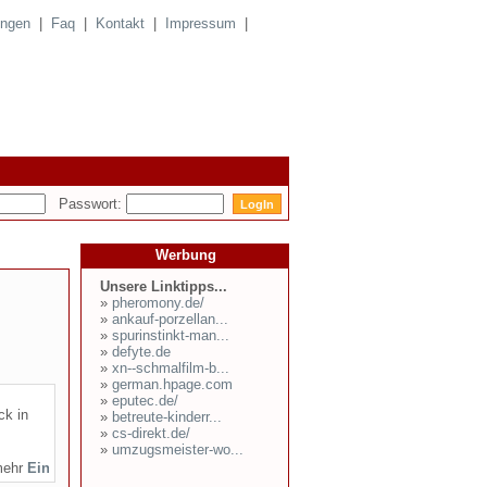
ungen
|
Faq
|
Kontakt
|
Impressum
|
Passwort:
Werbung
Unsere Linktipps...
»
pheromony.de/
»
ankauf-porzellan...
»
spurinstinkt-man...
»
defyte.de
»
xn--schmalfilm-b...
»
german.hpage.com
»
eputec.de/
ck in
»
betreute-kinderr...
»
cs-direkt.de/
»
umzugsmeister-wo...
mehr