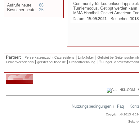
Community für kostenlose Tippspiele
Aufrufe heute:
86
Turniermodus. Getippt werden kann a
Besucher heute:
25
MMA Handball Cricket American Foot
Datum:
15.09.2021
- Besucher:
1018
Partner:
|
|
|
Perserkatzenzucht Catsresidens
Link-Joker
Gelistet bei Seitensuche.inf
|
|
|
Firmenverzeichnis
gelistet bei finde.de
Prozentrechnung
Öl-Engel Schmierstoffhand
Nutzungsbedingungen
Faq
Kont
|
|
Copyright © 2013 -20
Seite g