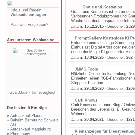
Gratis und Kostenlos
Info,s und Regeln
Gratis und Kostenlos ist ein moder
Webseite eintragen
Verlosungen Produktproben und Grati
Woche das deutschsprachige Interne
Passwort vergessen?
Datum:
15.12.2015
- Besucher:
2329
PromptGallery Kostenlose KI P
Aus unserem Webkatalog
Entdecke eine vielfältige Sammlung 
Enthusiast Digital Artist oder neugi
erlebe die Magie KI-generierter Visua
Datum:
13.04.2026
- Besucher:
262
-
JMMG Tools
Nützliche Online-Toolsammlung für d
Einheiten, einen RGB-Farbmischer, e
Stoppuhr-Funktion.
Datum:
29.10.2020
- Besucher:
1206
Spar33.de - Tarifevergleich
Carli Knows
Carli-Knows.de ist eine Blog / Onl
Die letzten 5 Einträge
Bereichen des Lebens (z. B. Gesund
Wohnen).
»
Autoankauf Plauen
Datum:
20.04.2021
- Besucher:
1271
»
Daheim Betreuung Schweiz
AG
»
Autoankauf Magdeburg
Kleinanzeigen für Dienstleistun
»
Pheromony