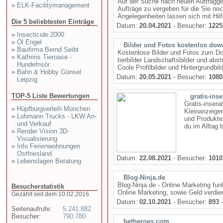
Auf der Suche nach neuen Auftragge
»
ELK-Facilitymanagement
Aufträge zu vergeben für die Sie no
Angelegenheiten lassen sich mit Hilf
Die 5 beliebtesten Einträge
Datum:
20.04.2021
- Besucher:
1225
»
Insecticide 2000
»
Öl Engel
Bilder und Fotos kostenlos do
»
Baufirma Bernd Seibt
Kostenlose Bilder und Fotos zum D
»
Kathrins Tieroase -
tierbilder Landschaftsbilder und abst
Hundefrisör
Coole Profilbilder und Hintergrundbil
»
Bahn & Hobby Günsel
Datum:
20.05.2021
- Besucher:
1080
Leipzig
TOP-5 Liste Bewertungen
gratis-ins
Gratis-insera
»
Hüpfburgverleih München
Kleinanzeigen
»
Lohmann Trucks - LKW An-
und Produkten
und Verkauf
du im Alltag 
»
Render Vision 3D-
Visualisierung
»
Info Ferienwohnungen
Ostfriesland
Datum:
22.08.2021
- Besucher:
1010
»
Lebenslagen Beratung
Blog-Ninja.de
Blog-Ninja.de - Online Marketing fu
Besucherstatistik
Online Marketing, sowie Geld verdien
Gezählt seit dem 10.02.2016
Datum:
02.10.2021
- Besucher:
893
-
Seitenaufrufe:
5.241.882
Besucher:
790.780
betheroes.com