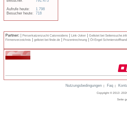
Besucher:
791.473
Aufrufe heute:
1.798
Besucher heute:
718
Partner:
|
|
|
Perserkatzenzucht Catsresidens
Link-Joker
Gelistet bei Seitensuche.inf
|
|
|
Firmenverzeichnis
gelistet bei finde.de
Prozentrechnung
Öl-Engel Schmierstoffhand
Nutzungsbedingungen
Faq
Kont
|
|
Copyright © 2013 -20
Seite g