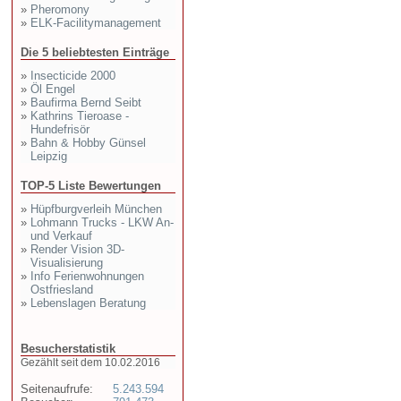
»
Pheromony
»
ELK-Facilitymanagement
Die 5 beliebtesten Einträge
»
Insecticide 2000
»
Öl Engel
»
Baufirma Bernd Seibt
»
Kathrins Tieroase -
Hundefrisör
»
Bahn & Hobby Günsel
Leipzig
TOP-5 Liste Bewertungen
»
Hüpfburgverleih München
»
Lohmann Trucks - LKW An-
und Verkauf
»
Render Vision 3D-
Visualisierung
»
Info Ferienwohnungen
Ostfriesland
»
Lebenslagen Beratung
Besucherstatistik
Gezählt seit dem 10.02.2016
Seitenaufrufe:
5.243.594