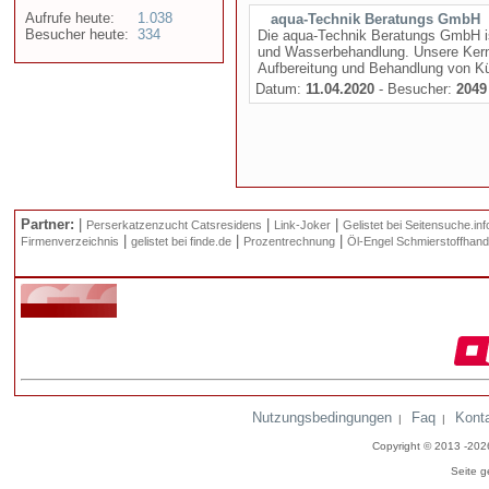
Aufrufe heute:
1.038
aqua-Technik Beratungs GmbH
Besucher heute:
334
Die aqua-Technik Beratungs GmbH ist
und Wasserbehandlung. Unsere Kern
Aufbereitung und Behandlung von K
Datum:
11.04.2020
- Besucher:
2049
Partner:
|
|
|
Perserkatzenzucht Catsresidens
Link-Joker
Gelistet bei Seitensuche.inf
|
|
|
Firmenverzeichnis
gelistet bei finde.de
Prozentrechnung
Öl-Engel Schmierstoffhand
Nutzungsbedingungen
Faq
Kont
|
|
Copyright © 2013 -20
Seite g