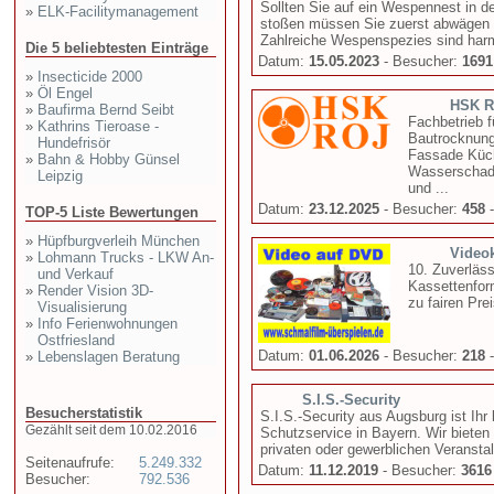
Sollten Sie auf ein Wespennest in d
»
ELK-Facilitymanagement
stoßen müssen Sie zuerst abwägen o
Zahlreiche Wespenspezies sind harm
Die 5 beliebtesten Einträge
Datum:
15.05.2023
- Besucher:
1691
»
Insecticide 2000
»
Öl Engel
HSK R
»
Baufirma Bernd Seibt
Fachbetrieb 
»
Kathrins Tieroase -
Bautrocknung
Hundefrisör
Fassade Küch
»
Bahn & Hobby Günsel
Wasserschade
Leipzig
und ...
Datum:
23.12.2025
- Besucher:
458
-
TOP-5 Liste Bewertungen
»
Hüpfburgverleih München
Videok
»
Lohmann Trucks - LKW An-
10. Zuverläss
und Verkauf
Kassettenform
»
Render Vision 3D-
zu fairen Pre
Visualisierung
»
Info Ferienwohnungen
Ostfriesland
Datum:
01.06.2026
- Besucher:
218
-
»
Lebenslagen Beratung
S.I.S.-Security
Besucherstatistik
S.I.S.-Security aus Augsburg ist Ihr
Gezählt seit dem 10.02.2016
Schutzservice in Bayern. Wir bieten 
privaten oder gewerblichen Veranstal
Seitenaufrufe:
5.249.332
Datum:
11.12.2019
- Besucher:
3616
Besucher:
792.536