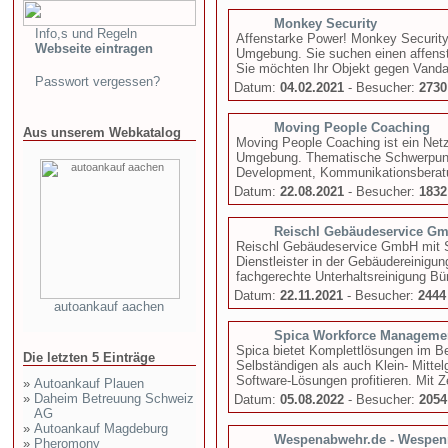
Monkey Security
Info,s und Regeln
Affenstarke Power! Monkey Security
Webseite eintragen
Umgebung. Sie suchen einen affenst
Sie möchten Ihr Objekt gegen Vandal
Passwort vergessen?
Datum:
04.02.2021
- Besucher:
2730
Moving People Coaching
Aus unserem Webkatalog
Moving People Coaching ist ein Ne
Umgebung. Thematische Schwerpunk
Development, Kommunikationsberat
Datum:
22.08.2021
- Besucher:
1832
Reischl Gebäudeservice G
Reischl Gebäudeservice GmbH mit Sitz
Dienstleister in der Gebäudereinigu
fachgerechte Unterhaltsreinigung Bür
Datum:
22.11.2021
- Besucher:
2444
autoankauf aachen
Spica Workforce Manageme
Spica bietet Komplettlösungen im B
Die letzten 5 Einträge
Selbständigen als auch Klein- Mitt
Software-Lösungen profitieren. Mit Z
»
Autoankauf Plauen
»
Daheim Betreuung Schweiz
Datum:
05.08.2022
- Besucher:
2054
AG
»
Autoankauf Magdeburg
Wespenabwehr.de - Wespenn
»
Pheromony