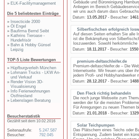
Gebäude und Büroreinigung Hamburg -
»
ELK-Facilitymanagement
Anliegen im Bereich Gebäudeservice
wir uns auch darum dass Gebrauchsute
Die 5 beliebtesten Einträge
Datum:
13.05.2017
- Besucher:
1461
»
Insecticide 2000
»
Öl Engel
Silberfischchen erfolgreich los
»
Baufirma Bernd Seibt
Auf diesen Seiten erhalten Sie alle
»
Kathrins Tieroase -
ist die Bekämpfung von Silberfisch
Hundefrisör
loszuwerden. Sowohl herkömmliche Pr
»
Bahn & Hobby Günsel
Datum:
18.11.2017
- Besucher:
1550
Leipzig
TOP-5 Liste Bewertungen
premium-deltaschleifer.de
Premium-deltaschleifer.de – Die Web
»
Hüpfburgverleih München
Internetseite. Wir freuen uns über i
»
Lohmann Trucks - LKW An-
jedem Profi- und Hobbyhandwerker nüt
und Verkauf
Datum:
28.12.2017
- Besucher:
1488
»
Render Vision 3D-
Visualisierung
»
Info Ferienwohnungen
Den Fleck richtig behandeln
Ostfriesland
Die noch junge Webseite zum Thema 
»
Lebenslagen Beratung
werden der für die meisten Probleme
Für Anregungen zu neuen Themen bin
Datum:
21.01.2018
- Besucher:
1329
Besucherstatistik
Gezählt seit dem 10.02.2016
Solar Teichpumpen
Das Plätschern eines Teichs oder B
Seitenaufrufe:
5.247.587
Entspannung. Zudem bietet ein küns
Besucher:
792.045