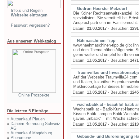
Gudrun Hoerster Metzdorf
Info,s und Regeln
Die Kölner Rechtsanwaltskanzlei Hör
Webseite eintragen
spezialisiert. Sie vermittelt bei Erbs
Ansprechpartnerin im Familienrecht. D
Passwort vergessen?
Datum:
21.03.2017
- Besucher:
1291
Nähmaschinen Tipp
Aus unserem Webkatalog
www.naehmaschinen-tipp.de gibt Ih
und dem Thema nähen Allgemein. Si
gerne weiter und empfehlen Ihnen e
Datum:
13.05.2017
- Besucher:
1471
Traumvillas und Investitionsobj
Auf der Webseite Traumvilla24.com f
und Italien, luxuriöse Eigentumswoh
Maklercourtage für dieses Immobilienp
Datum:
13.05.2017
- Besucher:
1245
Online Prospekte
wachsbatik.at - beautiful batik ar
Wachsbatik.at - Batik-Kunst-Handmad
Die letzten 5 Einträge
Kissen Batik-Lampen Batik-Worksho
(javan. „mbatik“ = mit Wachs schreibe
»
Autoankauf Plauen
»
Daheim Betreuung Schweiz
Datum:
13.05.2017
- Besucher:
1219
AG
»
Autoankauf Magdeburg
Gebäude- und Büroreinigung 
»
Pheromony