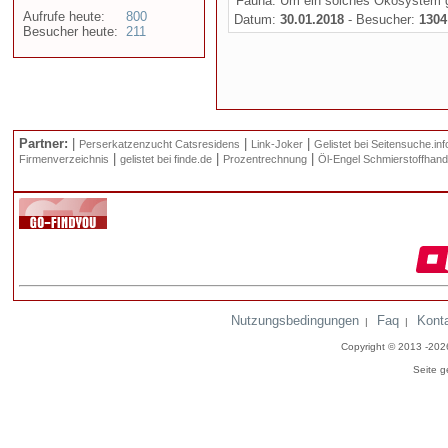
Fauna. Um ein solches Ökosystem ge
Aufrufe heute:
800
Datum:
30.01.2018
- Besucher:
1304
Besucher heute:
211
Partner:
|
|
|
Perserkatzenzucht Catsresidens
Link-Joker
Gelistet bei Seitensuche.inf
|
|
|
Firmenverzeichnis
gelistet bei finde.de
Prozentrechnung
Öl-Engel Schmierstoffhand
Nutzungsbedingungen
Faq
Kont
|
|
Copyright © 2013 -20
Seite g