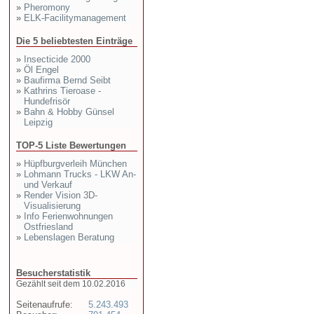
»
Pheromony
»
ELK-Facilitymanagement
Die 5 beliebtesten Einträge
»
Insecticide 2000
»
Öl Engel
»
Baufirma Bernd Seibt
»
Kathrins Tieroase -
Hundefrisör
»
Bahn & Hobby Günsel
Leipzig
TOP-5 Liste Bewertungen
»
Hüpfburgverleih München
»
Lohmann Trucks - LKW An-
und Verkauf
»
Render Vision 3D-
Visualisierung
»
Info Ferienwohnungen
Ostfriesland
»
Lebenslagen Beratung
Besucherstatistik
Gezählt seit dem 10.02.2016
Seitenaufrufe:
5.243.493