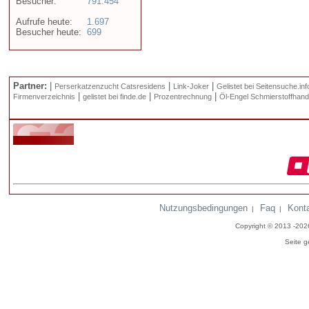
Besucher:
791.454
Aufrufe heute:
1.697
Besucher heute:
699
Partner:
|
|
|
Perserkatzenzucht Catsresidens
Link-Joker
Gelistet bei Seitensuche.inf
|
|
|
Firmenverzeichnis
gelistet bei finde.de
Prozentrechnung
Öl-Engel Schmierstoffhand
Nutzungsbedingungen
Faq
Kont
|
|
Copyright © 2013 -20
Seite g