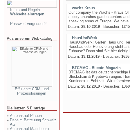
wachs Kraus
Info,s und Regeln
Our company the Wachs - Kraus OHG
Webseite eintragen
supply churches garden centers and o
speaking areas of Europe. We have m
Passwort vergessen?
Datum:
28.10.2019
- Besucher:
1245
HausUndWerk
Aus unserem Webkatalog
HausUndWerk: Garten Haus und Heim
Hausbau oder Renovierung steht an?
Zuhause? Dann sind Sie hier richti
Datum:
19.11.2019
- Besucher:
1636
BTCMAG - Bitcoin Magazin
BTCMAG ist das deutschsprachige M
Blockchain & Kryptowährungen. Hier 
Kursindex in Echtzeit. Wir informier
Datum:
28.12.2019
- Besucher:
1360
Effiziente CRM- und
Prozesslösungen
Die letzten 5 Einträge
»
Autoankauf Plauen
»
Daheim Betreuung Schweiz
AG
»
Autoankauf Magdeburg