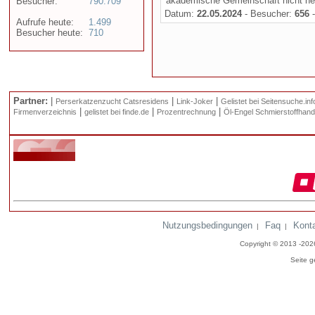
akademische Gemeinschaft nicht nega
Besucher:
790.709
Datum:
22.05.2024
- Besucher:
656
-
Aufrufe heute:
1.499
Besucher heute:
710
Partner:
|
|
|
Perserkatzenzucht Catsresidens
Link-Joker
Gelistet bei Seitensuche.inf
|
|
|
Firmenverzeichnis
gelistet bei finde.de
Prozentrechnung
Öl-Engel Schmierstoffhand
Nutzungsbedingungen
Faq
Kont
|
|
Copyright © 2013 -20
Seite g