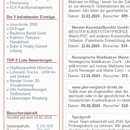
Motiviert im Alltag - bereit für die 
»
Pheromony
es sie dennoch: Unternehmen die si
»
ELK-Facilitymanagement
diesem Jahr feiert die ganzheitliche
Datum:
11.01.2024
- Besucher:
409
-
Die 5 beliebtesten Einträge
»
Insecticide 2000
Meister-Kunststoffprofile GmbH
»
Öl Engel
MEISTER KUNSTSTOFFPROFILE – ÜB
»
Baufirma Bernd Seibt
Weich-PVC und anderen Kunststoffe
»
Kathrins Tieroase -
Ortbeton. Patentierte Entwicklung de
Hundefrisör
Datum:
11.01.2024
- Besucher:
574
-
»
Bahn & Hobby Günsel
Leipzig
Norwegische Waldkatzen Maine
TOP-5 Liste Bewertungen
Norwegische Waldkatzen Zucht - Übe
willkommen auf meiner Webseite hie
»
Hüpfburgverleih München
Zucht Norweger und Maine Coon – ic
»
Lohmann Trucks - LKW An-
Datum:
13.01.2024
- Besucher:
372
-
und Verkauf
»
Render Vision 3D-
Visualisierung
www.pkv-vergleich-direkt.de
»
Info Ferienwohnungen
Sollte man als Angestellter über der
Ostfriesland
wechseln oder in der gesetzlichen Kr
»
Lebenslagen Beratung
Gesetzlichen Krankenkasse zu bleib
Datum:
05.02.2024
- Besucher:
518
-
Besucherstatistik
Spickprofi
Gezählt seit dem 10.02.2016
Unser Team entwickelt seit 2016 Sp
Prüfungsdruck zu nehmen. Wir glaube
Seitenaufrufe:
5.241.606