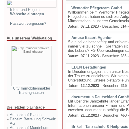
Wentorfer Pflegeteam GmbH
Info,s und Regeln
Willkommen beim Wentorfer Pflegete
Webseite eintragen
Pflegedienst haben es sich zur Aufg
Mitmenschen in unserer Gemeinschaft
Passwort vergessen?
Datum:
07.11.2023
- Besucher:
314
-
Amuse Escort Agentur
Aus unserem Webkatalog
Sie sind vielbeschäftigt und erfolg
immer viel zu schnell. Sie fragen s
des Lebens? Für Überraschungen da
Datum:
07.11.2023
- Besucher:
283
-
EDEN Bestattungen
In Dresden engagiert sich unser Best
der Trauer zu erleichtern. Wir biete
Unterstützung. Unsere pietätvolle u
Datum:
12.12.2023
- Besucher:
315
-
City Immobilienmakler
Barsinghausen
documentus Deutschland Gmb
Mit über drei Jahrzehnte langer Erf
Informationen unserer Firmen- und P
Die letzten 5 Einträge
erworben. documentus schlägt die Br
»
Autoankauf Plauen
Datum:
21.12.2023
- Besucher:
463
-
»
Daheim Betreuung Schweiz
AG
Brikel - Tanzschule & Heilpraxis
»
Autoankauf Magdeburg