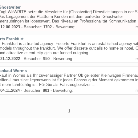
Ghostwriter
ag! WirWRITE setzt die Messlatte für {Ghostwriter}-Dienstleistungen in der 
Das Engagement der Plattform Kunden mit dem perfekten Ghostwriter
nzubringen ist lobenswert. Das Niveau an Professionalität Kommunikation .
:
12.06.2023
- Besucher:
1702
- Bewertung:
rts Frankfurt
-Frankfurt is a trusted agency. Escorts-Frankfurt is an established agency wi
models throughout the frankfurt. We offer discrete outcalls to home or hotel. 
nd attractive escort city girls are funned outgoing. ...
:
21.12.2022
- Besucher:
950
- Bewertung:
ankauf Worms
auf in Worms als Ihr zuverlässiger Partner Ob geliebter Kleinwagen Firmena
milien-Limousine: Irgendwann ist für jedes Fahrzeug der Moment gekommen i
t mehr fahrtüchtig ist. Für Sie als Fahrzeugbesitzer ...
:
04.11.2024
- Besucher:
801
- Bewertung:
1