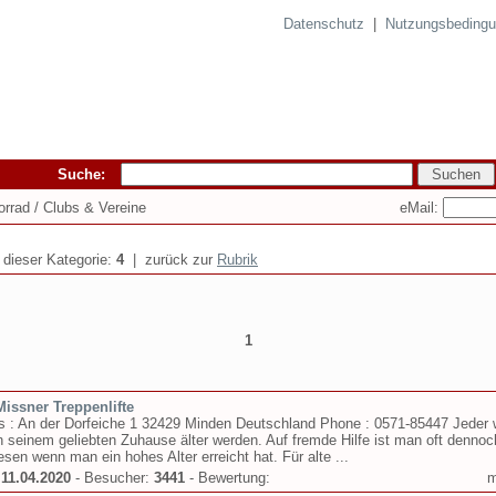
Datenschutz
|
Nutzungsbeding
Suche:
eMail:
orrad / Clubs & Vereine
n dieser Kategorie:
4
| zurück zur
Rubrik
1
Missner Treppenlifte
 : An der Dorfeiche 1 32429 Minden Deutschland Phone : 0571-85447 Jeder w
n seinem geliebten Zuhause älter werden. Auf fremde Hilfe ist man oft dennoc
sen wenn man ein hohes Alter erreicht hat. Für alte ...
:
11.04.2020
- Besucher:
3441
- Bewertung: