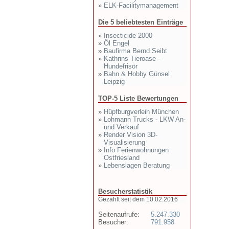
»
ELK-Facilitymanagement
Die 5 beliebtesten Einträge
»
Insecticide 2000
»
Öl Engel
»
Baufirma Bernd Seibt
»
Kathrins Tieroase -
Hundefrisör
»
Bahn & Hobby Günsel
Leipzig
TOP-5 Liste Bewertungen
»
Hüpfburgverleih München
»
Lohmann Trucks - LKW An-
und Verkauf
»
Render Vision 3D-
Visualisierung
»
Info Ferienwohnungen
Ostfriesland
»
Lebenslagen Beratung
Besucherstatistik
Gezählt seit dem 10.02.2016
Seitenaufrufe:
5.247.330
Besucher:
791.958