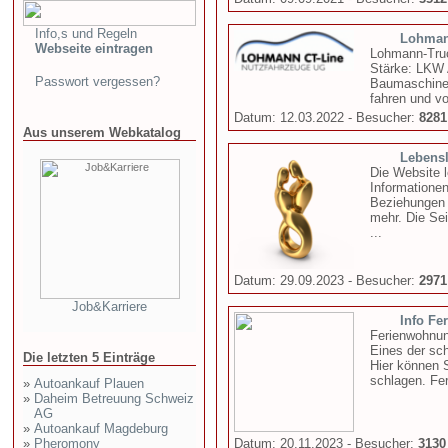
Info,s und Regeln
Lohman
Webseite eintragen
Lohmann-Truc
Stärke: LKW
Passwort vergessen?
Baumaschinen
fahren und vo
Datum: 12.03.2022 - Besucher:
8281
Aus unserem Webkatalog
Lebens
Die Website 
Informatione
Beziehungen 
mehr. Die Se
...
Datum: 29.09.2023 - Besucher:
2971
Job&Karriere
Info Fe
Ferienwohnun
Eines der sc
Die letzten 5 Einträge
Hier können 
schlagen. Fer
»
Autoankauf Plauen
»
Daheim Betreuung Schweiz
AG
»
Autoankauf Magdeburg
»
Pheromony
Datum: 20.11.2023 - Besucher:
3130