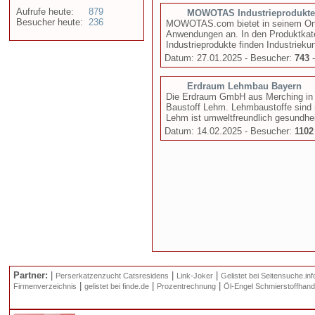
Aufrufe heute:
879
MOWOTAS Industrieprodukte
Besucher heute:
236
MOWOTAS.com bietet in seinem Onlin
Anwendungen an. In den Produktkat
Industrieprodukte finden Industriek
Datum: 27.01.2025 - Besucher:
743
-
Erdraum Lehmbau Bayern
Die Erdraum GmbH aus Merching in 
Baustoff Lehm. Lehmbaustoffe sind 
Lehm ist umweltfreundlich gesundhe
Datum: 14.02.2025 - Besucher:
1102
Partner:
|
|
|
Perserkatzenzucht Catsresidens
Link-Joker
Gelistet bei Seitensuche.inf
|
|
|
Firmenverzeichnis
gelistet bei finde.de
Prozentrechnung
Öl-Engel Schmierstoffhand