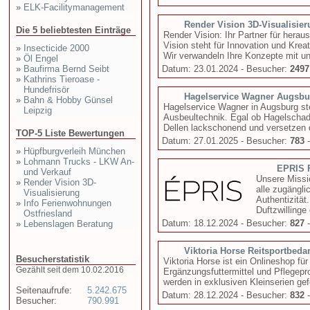
»
ELK-Facilitymanagement
Render Vision 3D-Visualisie
Die 5 beliebtesten Einträge
Render Vision: Ihr Partner für hera
Vision steht für Innovation und Kreat
»
Insecticide 2000
Wir verwandeln Ihre Konzepte mit unse
»
Öl Engel
»
Baufirma Bernd Seibt
Datum: 23.01.2024 - Besucher:
2497
»
Kathrins Tieroase -
Hundefrisör
Hagelservice Wagner Augsbu
»
Bahn & Hobby Günsel
Hagelservice Wagner in Augsburg steh
Leipzig
Ausbeultechnik. Egal ob Hagelschad
Dellen lackschonend und versetzen d
TOP-5 Liste Bewertungen
Datum: 27.01.2025 - Besucher:
783
-
»
Hüpfburgverleih München
»
Lohmann Trucks - LKW An-
EPRIS 
und Verkauf
Unsere Missio
»
Render Vision 3D-
alle zugängl
Visualisierung
Authentizität
»
Info Ferienwohnungen
Duftzwillinge
Ostfriesland
Datum: 18.12.2024 - Besucher:
827
-
»
Lebenslagen Beratung
Viktoria Horse Reitsportbedar
Besucherstatistik
Viktoria Horse ist ein Onlineshop fü
Gezählt seit dem 10.02.2016
Ergänzungsfuttermittel und Pflegepr
werden in exklusiven Kleinserien gefe
Seitenaufrufe:
5.242.675
Datum: 28.12.2024 - Besucher:
832
-
Besucher:
790.991