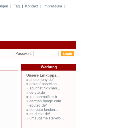
ungen
|
Faq
|
Kontakt
|
Impressum
|
Passwort:
Werbung
Unsere Linktipps...
»
pheromony.de/
»
ankauf-porzellan...
»
spurinstinkt-man...
»
defyte.de
»
xn--schmalfilm-b...
»
german.hpage.com
»
eputec.de/
»
betreute-kinderr...
»
cs-direkt.de/
»
umzugsmeister-wo...