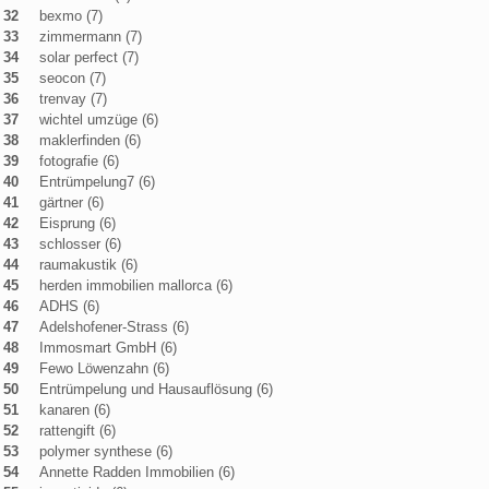
32
bexmo (7)
33
zimmermann (7)
34
solar perfect (7)
35
seocon (7)
36
trenvay (7)
37
wichtel umzüge (6)
38
maklerfinden (6)
39
fotografie (6)
40
Entrümpelung7 (6)
41
gärtner (6)
42
Eisprung (6)
43
schlosser (6)
44
raumakustik (6)
45
herden immobilien mallorca (6)
46
ADHS (6)
47
Adelshofener-Strass (6)
48
Immosmart GmbH (6)
49
Fewo Löwenzahn (6)
50
Entrümpelung und Hausauflösung (6)
51
kanaren (6)
52
rattengift (6)
53
polymer synthese (6)
54
Annette Radden Immobilien (6)