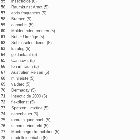
55
insecticide (6)
56
Raumkunst Arndt (5)
57
epris fragrances (5)
58
Bremen (5)
59
cannabis (5)
60
Maklerfinden-bremen (5)
61
Butler Umzüge (5)
62
Schlüsselnotdienst (5)
63
katalog (5)
64
goldankauf (5)
65
Cannawis (5)
66
ton im raum (5)
67
Australien Reisen (5)
68
minileiste (5)
69
valdaro (5)
70
Dermaday (5)
71
Insecticide 2000 (5)
72
flexdienst (5)
73
Spatzen Umzüge (5)
74
nabenhauer (5)
75
rohrreinigung bach (5)
76
schornsteinmarkt (5)
77
Montenegro-Immobilien (5)
78
modelleisenbahn (5)