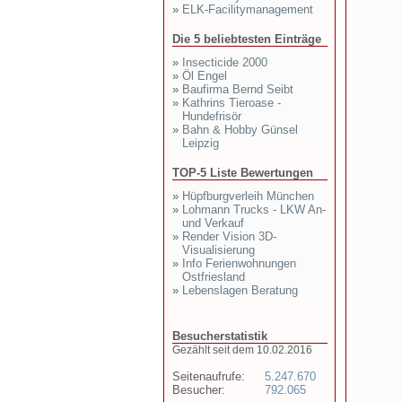
»
ELK-Facilitymanagement
Die 5 beliebtesten Einträge
»
Insecticide 2000
»
Öl Engel
»
Baufirma Bernd Seibt
»
Kathrins Tieroase -
Hundefrisör
»
Bahn & Hobby Günsel
Leipzig
TOP-5 Liste Bewertungen
»
Hüpfburgverleih München
»
Lohmann Trucks - LKW An-
und Verkauf
»
Render Vision 3D-
Visualisierung
»
Info Ferienwohnungen
Ostfriesland
»
Lebenslagen Beratung
Besucherstatistik
Gezählt seit dem 10.02.2016
Seitenaufrufe:
5.247.670
Besucher:
792.065