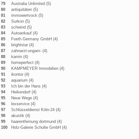
79
Australia Unlimited (5)
80
antiquitäten (5)
81
immowertvock (5)
82
Surkon (5)
83
schwind (5)
84
Autoankauf (4)
85
Foeth Germany GmbH (4)
86
brightstar (4)
87
zahnarzt-ungarn- (4)
88
kamin (4)
89
homeperfect (4)
90
KAMPMEYER Immobilien (4)
91
ikontor (4)
92
aquarium (4)
93
Ich bin der Hans (4)
94
Heikendorf (4)
95
Neue Wege (4)
96
lexservice (4)
97
Schlüsseldienst Köln-24 (4)
98
akustik (4)
99
haarentfernung dortmund (4)
100
Holz-Galerie Schulte GmbH (4)