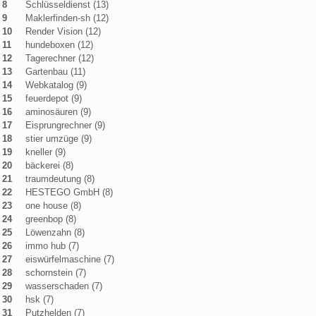
8
Schlüsseldienst (13)
9
Maklerfinden-sh (12)
10
Render Vision (12)
11
hundeboxen (12)
12
Tagerechner (12)
13
Gartenbau (11)
14
Webkatalog (9)
15
feuerdepot (9)
16
aminosäuren (9)
17
Eisprungrechner (9)
18
stier umzüge (9)
19
kneller (9)
20
bäckerei (8)
21
traumdeutung (8)
22
HESTEGO GmbH (8)
23
one house (8)
24
greenbop (8)
25
Löwenzahn (8)
26
immo hub (7)
27
eiswürfelmaschine (7)
28
schornstein (7)
29
wasserschaden (7)
30
hsk (7)
31
Putzhelden (7)