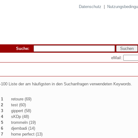
Datenschutz
|
Nutzungsbeding
Suche:
eMail:
100 Liste der am häufigsten in den Suchanfragen verwendeten Keywords.
1
retoure (69)
2
test (60)
3
gippert (58)
4
sKDp (48)
5
trommeln (19)
6
djembadi (14)
7
home perfect (13)