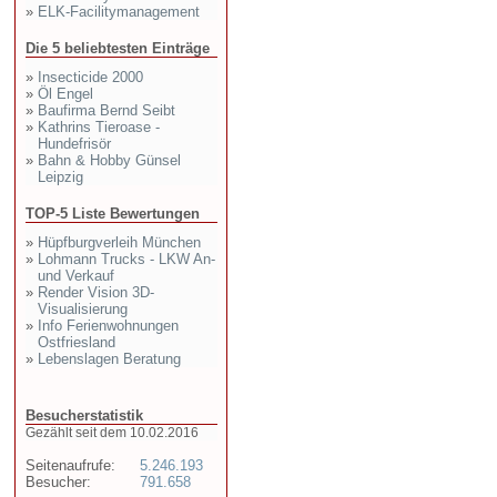
»
ELK-Facilitymanagement
Die 5 beliebtesten Einträge
»
Insecticide 2000
»
Öl Engel
»
Baufirma Bernd Seibt
»
Kathrins Tieroase -
Hundefrisör
»
Bahn & Hobby Günsel
Leipzig
TOP-5 Liste Bewertungen
»
Hüpfburgverleih München
»
Lohmann Trucks - LKW An-
und Verkauf
»
Render Vision 3D-
Visualisierung
»
Info Ferienwohnungen
Ostfriesland
»
Lebenslagen Beratung
Besucherstatistik
Gezählt seit dem 10.02.2016
Seitenaufrufe:
5.246.193
Besucher:
791.658