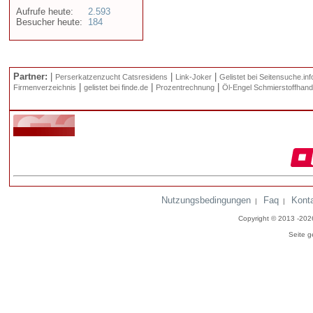
Aufrufe heute:
2.593
Besucher heute:
184
Partner:
|
|
|
Perserkatzenzucht Catsresidens
Link-Joker
Gelistet bei Seitensuche.inf
|
|
|
Firmenverzeichnis
gelistet bei finde.de
Prozentrechnung
Öl-Engel Schmierstoffhand
Nutzungsbedingungen
Faq
Kont
|
|
Copyright © 2013 -20
Seite g