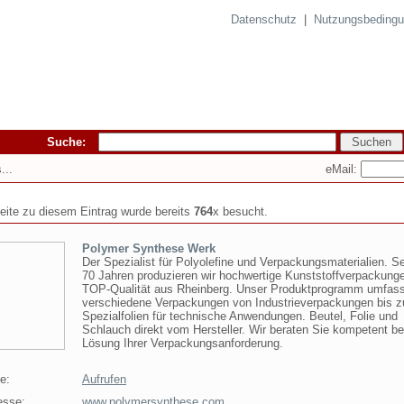
Datenschutz
|
Nutzungsbeding
Suche:
eMail:
...
seite zu diesem Eintrag wurde bereits
764
x besucht.
Polymer Synthese Werk
Der Spezialist für Polyolefine und Verpackungsmaterialien. Se
70 Jahren produzieren wir hochwertige Kunststoffverpackung
TOP-Qualität aus Rheinberg. Unser Produktprogramm umfass
verschiedene Verpackungen von Industrieverpackungen bis z
Spezialfolien für technische Anwendungen. Beutel, Folie und
Schlauch direkt vom Hersteller. Wir beraten Sie kompetent be
Lösung Ihrer Verpackungsanforderung.
e:
Aufrufen
esse:
www.polymersynthese.com