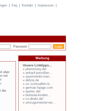
ungen
|
Faq
|
Kontakt
|
Impressum
|
Passwort:
Werbung
Unsere Linktipps...
»
pheromony.de/
it über
»
ankauf-porzellan...
en mit
»
spurinstinkt-man...
t
»
defyte.de
u
»
xn--schmalfilm-b...
»
german.hpage.com
i der
»
eputec.de/
»
betreute-kinderr...
»
cs-direkt.de/
»
umzugsmeister-wo...