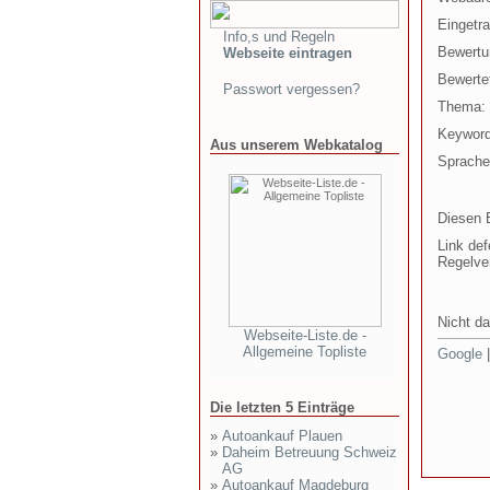
Eingetr
Info,s und Regeln
Bewertu
Webseite eintragen
Bewertet
Passwort vergessen?
Thema:
Keyword
Aus unserem Webkatalog
Sprache
Diesen E
Link def
Regelve
Nicht da
Webseite-Liste.de -
Allgemeine Topliste
Google
Die letzten 5 Einträge
»
Autoankauf Plauen
»
Daheim Betreuung Schweiz
AG
»
Autoankauf Magdeburg