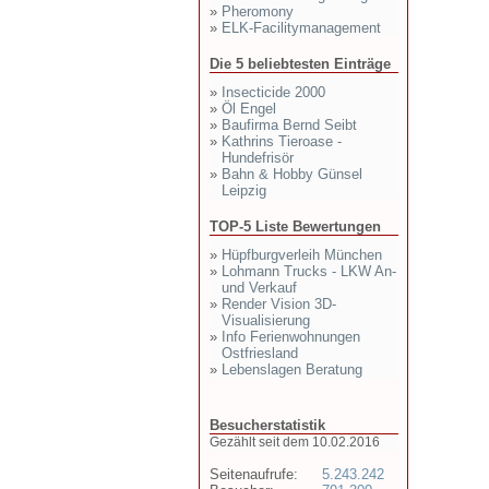
»
Pheromony
»
ELK-Facilitymanagement
Die 5 beliebtesten Einträge
»
Insecticide 2000
»
Öl Engel
»
Baufirma Bernd Seibt
»
Kathrins Tieroase -
Hundefrisör
»
Bahn & Hobby Günsel
Leipzig
TOP-5 Liste Bewertungen
»
Hüpfburgverleih München
»
Lohmann Trucks - LKW An-
und Verkauf
»
Render Vision 3D-
Visualisierung
»
Info Ferienwohnungen
Ostfriesland
»
Lebenslagen Beratung
Besucherstatistik
Gezählt seit dem 10.02.2016
Seitenaufrufe:
5.243.242