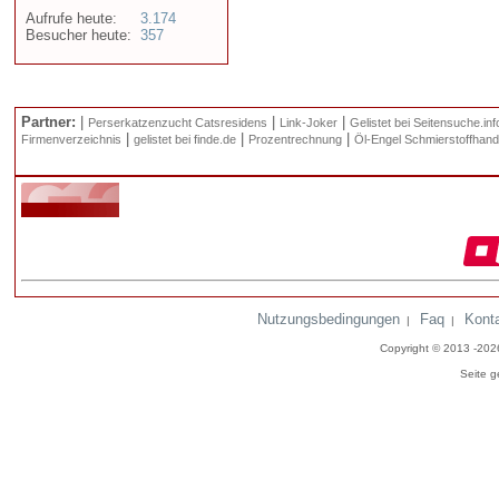
Aufrufe heute:
3.174
Besucher heute:
357
Partner:
|
|
|
Perserkatzenzucht Catsresidens
Link-Joker
Gelistet bei Seitensuche.inf
|
|
|
Firmenverzeichnis
gelistet bei finde.de
Prozentrechnung
Öl-Engel Schmierstoffhand
Nutzungsbedingungen
Faq
Kont
|
|
Copyright © 2013 -20
Seite g