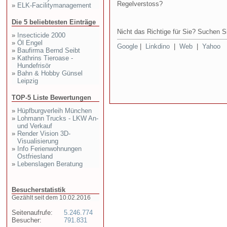
Regelverstoss?
»
ELK-Facilitymanagement
Die 5 beliebtesten Einträge
Nicht das Richtige für Sie? Suchen Si
»
Insecticide 2000
»
Öl Engel
Google
|
Linkdino
|
Web
|
Yahoo
»
Baufirma Bernd Seibt
»
Kathrins Tieroase -
Hundefrisör
»
Bahn & Hobby Günsel
Leipzig
TOP-5 Liste Bewertungen
»
Hüpfburgverleih München
»
Lohmann Trucks - LKW An-
und Verkauf
»
Render Vision 3D-
Visualisierung
»
Info Ferienwohnungen
Ostfriesland
»
Lebenslagen Beratung
Besucherstatistik
Gezählt seit dem 10.02.2016
Seitenaufrufe:
5.246.774
Besucher:
791.831