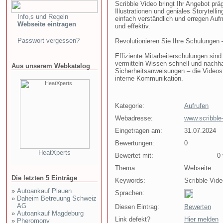
Scribble Video bringt Ihr Angebot pr
Illustrationen und geniales Storytel
Info,s und Regeln
einfach verständlich und erregen Auf
Webseite eintragen
und effektiv.
Passwort vergessen?
Revolutionieren Sie Ihre Schulungen 
Effiziente Mitarbeiterschulungen sind
vermitteln Wissen schnell und nachha
Aus unserem Webkatalog
Sicherheitsanweisungen – die Videos
interne Kommunikation.
Kategorie:
Aufrufen
Webadresse:
www.scribble
Eingetragen am:
31.07.2024
Bewertungen:
0
HeatXperts
Bewertet mit:
0 v
Thema:
Webseite
Die letzten 5 Einträge
Keywords:
Scribble Vid
»
Autoankauf Plauen
Sprachen:
»
Daheim Betreuung Schweiz
AG
Diesen Eintrag:
Bewerten
»
Autoankauf Magdeburg
Link defekt?
Hier melden
»
Pheromony