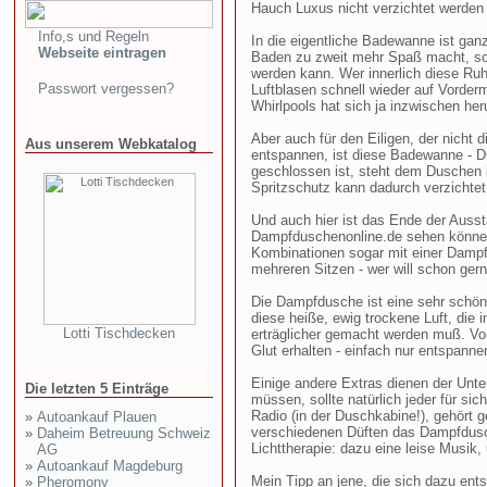
Hauch Luxus nicht verzichtet werden
Info,s und Regeln
In die eigentliche Badewanne ist ganz 
Webseite eintragen
Baden zu zweit mehr Spaß macht, so
werden kann. Wer innerlich diese Ruh
Passwort vergessen?
Luftblasen schnell wieder auf Vorder
Whirlpools hat sich ja inzwischen h
Aber auch für den Eiligen, der nicht 
Aus unserem Webkatalog
entspannen, ist diese Badewanne - Dus
geschlossen ist, steht dem Duschen 
Spritzschutz kann dadurch verzichtet
Und auch hier ist das Ende der Aussta
Dampfduschenonline.de sehen können
Kombinationen sogar mit einer Dampfs
mehreren Sitzen - wer will schon ge
Die Dampfdusche ist eine sehr schön
diese heiße, ewig trockene Luft, die
Lotti Tischdecken
erträglicher gemacht werden muß. Vor
Glut erhalten - einfach nur entspanne
Einige andere Extras dienen der Unte
Die letzten 5 Einträge
müssen, sollte natürlich jeder für si
Radio (in der Duschkabine!), gehört 
»
Autoankauf Plauen
verschiedenen Düften das Dampfdusc
»
Daheim Betreuung Schweiz
Lichttherapie: dazu eine leise Musik,
AG
»
Autoankauf Magdeburg
Mein Tipp an jene, die sich dazu en
»
Pheromony