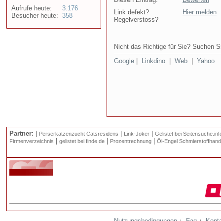
Aufrufe heute:
3.176
Link defekt?
Hier melden
Besucher heute:
358
Regelverstoss?
Nicht das Richtige für Sie? Suchen Si
Google
|
Linkdino
|
Web
|
Yahoo
Partner:
|
|
|
Perserkatzenzucht Catsresidens
Link-Joker
Gelistet bei Seitensuche.inf
|
|
|
Firmenverzeichnis
gelistet bei finde.de
Prozentrechnung
Öl-Engel Schmierstoffhand
Nutzungsbedingungen
Faq
Kont