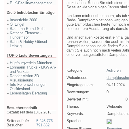
einzubauen: Sehen Sie sich diese mo
»
ELK-Facilitymanagement
So teuer wie vor einigen Jahren sind 
Die 5 beliebtesten Einträge
Ich kann mich noch erinnern, als ich 
»
Insecticide 2000
Bade- Dampfkombinationen war, gab e
»
Öl Engel
gute Dampfduschen heute nur noch ei
»
Baufirma Bernd Seibt
eine bessere Ausstattung als damals
»
Kathrins Tieroase -
Hundefrisör
Und anschauen kostet erst einmal ga
»
Bahn & Hobby Günsel
rennen wollen, werden Sie auch im Int
Leipzig
Dampfduschenonline.de finden Sie au
damit Sie auch noch nach vielen Jah
einer voll ausgestatteten Dampfdusc
TOP-5 Liste Bewertungen
»
Hüpfburgverleih München
»
Lohmann Trucks - LKW An-
Kategorie:
Aufrufen
und Verkauf
»
Render Vision 3D-
Webadresse:
dampfduschen
Visualisierung
»
Info Ferienwohnungen
Eingetragen am:
04.11.2024
Ostfriesland
Bewertungen:
0
»
Lebenslagen Beratung
Bewertet mit:
0 v
Thema:
Webseite
Besucherstatistik
Gezählt seit dem 10.02.2016
Keywords:
Dampfdusch
Seitenaufrufe:
5.246.776
Sprachen:
Besucher:
791.832
Diesen Eintrag:
Bewerten