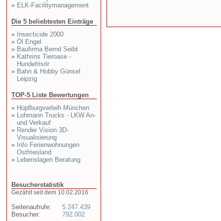
»
ELK-Facilitymanagement
Die 5 beliebtesten Einträge
»
Insecticide 2000
»
Öl Engel
»
Baufirma Bernd Seibt
»
Kathrins Tieroase -
Hundefrisör
»
Bahn & Hobby Günsel
Leipzig
TOP-5 Liste Bewertungen
»
Hüpfburgverleih München
»
Lohmann Trucks - LKW An-
und Verkauf
»
Render Vision 3D-
Visualisierung
»
Info Ferienwohnungen
Ostfriesland
»
Lebenslagen Beratung
Besucherstatistik
Gezählt seit dem 10.02.2016
Seitenaufrufe:
5.247.439
Besucher:
792.002