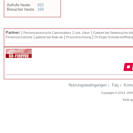
Aufrufe heute:
652
Besucher heute:
168
Partner:
|
|
|
Perserkatzenzucht Catsresidens
Link-Joker
Gelistet bei Seitensuche.inf
|
|
|
Firmenverzeichnis
gelistet bei finde.de
Prozentrechnung
Öl-Engel Schmierstoffhand
Nutzungsbedingungen
Faq
Kont
|
|
Copyright © 2013 -20
Seite g