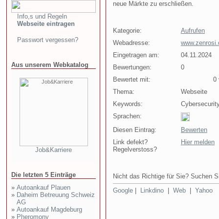
neue Märkte zu erschließen.
Info,s und Regeln
Webseite eintragen
Kategorie:
Aufrufen
Passwort vergessen?
Webadresse:
www.zenrosi.
Eingetragen am:
04.11.2024
Aus unserem Webkatalog
Bewertungen:
0
Bewertet mit:
0 v
Thema:
Webseite
Keywords:
Cybersecurity
Sprachen:
Diesen Eintrag:
Bewerten
Link defekt?
Hier melden
Regelverstoss?
Job&Karriere
Die letzten 5 Einträge
Nicht das Richtige für Sie? Suchen Si
»
Autoankauf Plauen
Google
|
Linkdino
|
Web
|
Yahoo
»
Daheim Betreuung Schweiz
AG
»
Autoankauf Magdeburg
»
Pheromony