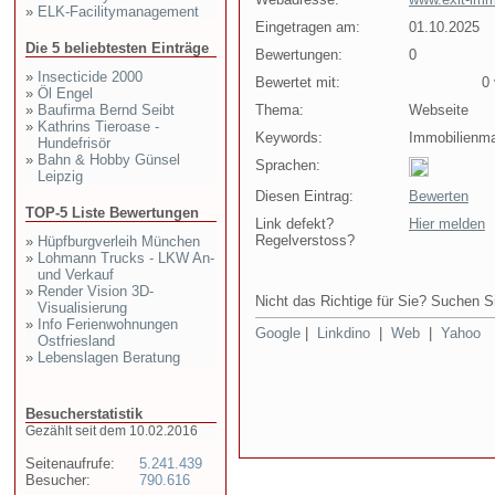
»
ELK-Facilitymanagement
Eingetragen am:
01.10.2025
Die 5 beliebtesten Einträge
Bewertungen:
0
»
Insecticide 2000
Bewertet mit:
0 v
»
Öl Engel
»
Baufirma Bernd Seibt
Thema:
Webseite
»
Kathrins Tieroase -
Keywords:
Immobilienma
Hundefrisör
»
Bahn & Hobby Günsel
Sprachen:
Leipzig
Diesen Eintrag:
Bewerten
TOP-5 Liste Bewertungen
Link defekt?
Hier melden
Regelverstoss?
»
Hüpfburgverleih München
»
Lohmann Trucks - LKW An-
und Verkauf
»
Render Vision 3D-
Nicht das Richtige für Sie? Suchen Si
Visualisierung
»
Info Ferienwohnungen
Google
|
Linkdino
|
Web
|
Yahoo
Ostfriesland
»
Lebenslagen Beratung
Besucherstatistik
Gezählt seit dem 10.02.2016
Seitenaufrufe:
5.241.439
Besucher:
790.616