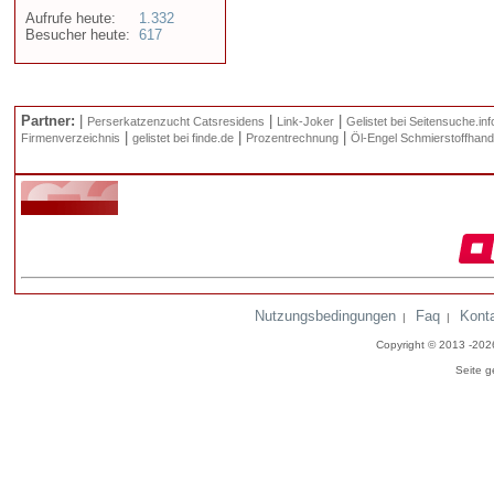
Aufrufe heute:
1.332
Besucher heute:
617
Partner:
|
|
|
Perserkatzenzucht Catsresidens
Link-Joker
Gelistet bei Seitensuche.inf
|
|
|
Firmenverzeichnis
gelistet bei finde.de
Prozentrechnung
Öl-Engel Schmierstoffhand
Nutzungsbedingungen
Faq
Kont
|
|
Copyright © 2013 -20
Seite g