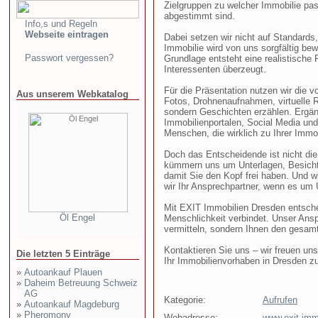
Zielgruppen zu welcher Immobilie pas
abgestimmt sind.
Info,s und Regeln
Webseite eintragen
Dabei setzen wir nicht auf Standard
Immobilie wird von uns sorgfältig bewe
Passwort vergessen?
Grundlage entsteht eine realistische 
Interessenten überzeugt.
Für die Präsentation nutzen wir die v
Aus unserem Webkatalog
Fotos, Drohnenaufnahmen, virtuelle R
sondern Geschichten erzählen. Ergänz
Immobilienportalen, Social Media und
Menschen, die wirklich zu Ihrer Immo
Doch das Entscheidende ist nicht die
kümmern uns um Unterlagen, Besicht
damit Sie den Kopf frei haben. Und w
wir Ihr Ansprechpartner, wenn es um 
Mit EXIT Immobilien Dresden entscheid
Öl Engel
Menschlichkeit verbindet. Unser Anspr
vermitteln, sondern Ihnen den gesa
Kontaktieren Sie uns – wir freuen u
Die letzten 5 Einträge
Ihr Immobilienvorhaben in Dresden zu
»
Autoankauf Plauen
»
Daheim Betreuung Schweiz
AG
Kategorie:
Aufrufen
»
Autoankauf Magdeburg
»
Pheromony
Webadresse:
www.exit-imm