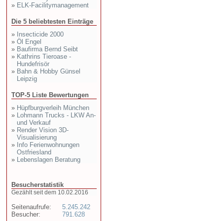
»
ELK-Facilitymanagement
Die 5 beliebtesten Einträge
»
Insecticide 2000
»
Öl Engel
»
Baufirma Bernd Seibt
»
Kathrins Tieroase -
Hundefrisör
»
Bahn & Hobby Günsel
Leipzig
TOP-5 Liste Bewertungen
»
Hüpfburgverleih München
»
Lohmann Trucks - LKW An-
und Verkauf
»
Render Vision 3D-
Visualisierung
»
Info Ferienwohnungen
Ostfriesland
»
Lebenslagen Beratung
Besucherstatistik
Gezählt seit dem 10.02.2016
Seitenaufrufe:
5.245.242
Besucher:
791.628