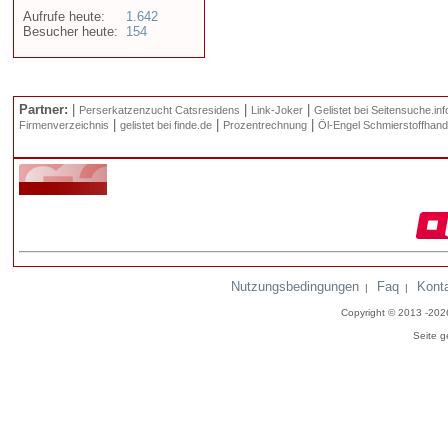
Aufrufe heute:
1.642
Besucher heute:
154
Partner:
|
|
|
Perserkatzenzucht Catsresidens
Link-Joker
Gelistet bei Seitensuche.inf
|
|
|
Firmenverzeichnis
gelistet bei finde.de
Prozentrechnung
Öl-Engel Schmierstoffhand
Nutzungsbedingungen
Faq
Kont
|
|
Copyright © 2013 -20
Seite g