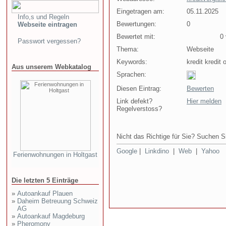
Eingetragen am:
05.11.2025
Info,s und Regeln
Bewertungen:
0
Webseite eintragen
Bewertet mit:
0 v
Passwort vergessen?
Thema:
Webseite
Keywords:
kredit kredit
Aus unserem Webkatalog
Sprachen:
Diesen Eintrag:
Bewerten
Link defekt?
Hier melden
Regelverstoss?
Nicht das Richtige für Sie? Suchen Si
Google
|
Linkdino
|
Web
|
Yahoo
Ferienwohnungen in Holtgast
Die letzten 5 Einträge
»
Autoankauf Plauen
»
Daheim Betreuung Schweiz
AG
»
Autoankauf Magdeburg
»
Pheromony