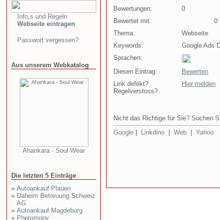
Bewertungen:
0
Info,s und Regeln
Bewertet mit:
0 v
Webseite eintragen
Thema:
Webseite
Passwort vergessen?
Keywords:
Google Ads 
Sprachen:
Aus unserem Webkatalog
Diesen Eintrag:
Bewerten
Link defekt?
Hier melden
Regelverstoss?
Nicht das Richtige für Sie? Suchen Si
Google
|
Linkdino
|
Web
|
Yahoo
Ahankara - Soul Wear
Die letzten 5 Einträge
»
Autoankauf Plauen
»
Daheim Betreuung Schweiz
AG
»
Autoankauf Magdeburg
»
Pheromony