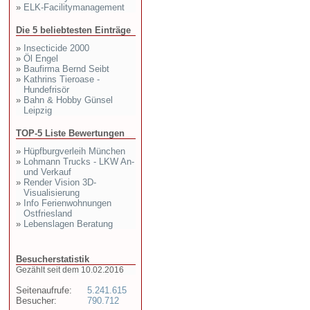
»
ELK-Facilitymanagement
Die 5 beliebtesten Einträge
»
Insecticide 2000
»
Öl Engel
»
Baufirma Bernd Seibt
»
Kathrins Tieroase -
Hundefrisör
»
Bahn & Hobby Günsel
Leipzig
TOP-5 Liste Bewertungen
»
Hüpfburgverleih München
»
Lohmann Trucks - LKW An-
und Verkauf
»
Render Vision 3D-
Visualisierung
»
Info Ferienwohnungen
Ostfriesland
»
Lebenslagen Beratung
Besucherstatistik
Gezählt seit dem 10.02.2016
Seitenaufrufe:
5.241.615
Besucher:
790.712