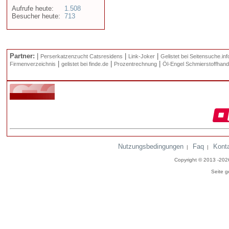
Aufrufe heute:
1.508
Besucher heute:
713
Partner:
|
|
|
Perserkatzenzucht Catsresidens
Link-Joker
Gelistet bei Seitensuche.inf
|
|
|
Firmenverzeichnis
gelistet bei finde.de
Prozentrechnung
Öl-Engel Schmierstoffhand
Nutzungsbedingungen
Faq
Kont
|
|
Copyright © 2013 -20
Seite g