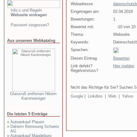
Webadresse:
datenschutz
Info,s und Regeln
Eingetragen am:
02.04.2018
Webseite eintragen
Bewertungen:
1
Passwort vergessen?
Bewertet mit:
-10 von 10 
Thema:
Webseite
Aus unserem Webkatalog
Keywords:
Datenschutzb
Sprachen:
Diesen Eintrag:
Bewerten
Link defekt?
Hier melden
Regelverstoss?
Nicht das Richtige für Sie? Suchen Si
Glanzruß entfernen Nikem
Google
|
Linkdino
|
Web
|
Yahoo
Kaminreiniger
Die letzten 5 Einträge
»
Autoankauf Plauen
»
Daheim Betreuung Schweiz
AG
»
Autoankauf Magdeburg