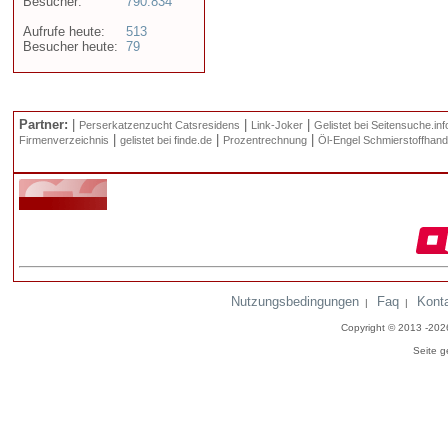
Besucher:
790.834
Aufrufe heute:
513
Besucher heute:
79
Partner:
|
|
|
Perserkatzenzucht Catsresidens
Link-Joker
Gelistet bei Seitensuche.inf
|
|
|
Firmenverzeichnis
gelistet bei finde.de
Prozentrechnung
Öl-Engel Schmierstoffhand
Nutzungsbedingungen
Faq
Kont
|
|
Copyright © 2013 -20
Seite g