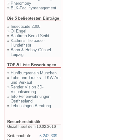
»
Pheromony
»
ELK-Facilitymanagement
Die 5 beliebtesten Einträge
»
Insecticide 2000
»
Öl Engel
»
Baufirma Bernd Seibt
»
Kathrins Tieroase -
Hundefrisör
»
Bahn & Hobby Günsel
Leipzig
TOP-5 Liste Bewertungen
»
Hüpfburgverleih München
»
Lohmann Trucks - LKW An-
und Verkauf
»
Render Vision 3D-
Visualisierung
»
Info Ferienwohnungen
Ostfriesland
»
Lebenslagen Beratung
Besucherstatistik
Gezählt seit dem 10.02.2016
Seitenaufrufe:
5.242.309