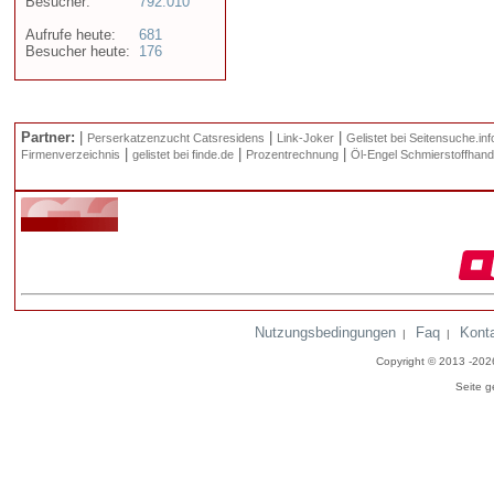
Besucher:
792.010
Aufrufe heute:
681
Besucher heute:
176
Partner:
|
|
|
Perserkatzenzucht Catsresidens
Link-Joker
Gelistet bei Seitensuche.inf
|
|
|
Firmenverzeichnis
gelistet bei finde.de
Prozentrechnung
Öl-Engel Schmierstoffhand
Nutzungsbedingungen
Faq
Kont
|
|
Copyright © 2013 -20
Seite g