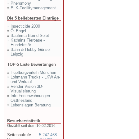
»
Pheromony
»
ELK-Facilitymanagement
Die 5 beliebtesten Einträge
»
Insecticide 2000
»
Öl Engel
»
Baufirma Bernd Seibt
»
Kathrins Tieroase -
Hundefrisör
»
Bahn & Hobby Günsel
Leipzig
TOP-5 Liste Bewertungen
»
Hüpfburgverleih München
»
Lohmann Trucks - LKW An-
und Verkauf
»
Render Vision 3D-
Visualisierung
»
Info Ferienwohnungen
Ostfriesland
»
Lebenslagen Beratung
Besucherstatistik
Gezählt seit dem 10.02.2016
Seitenaufrufe:
5.247.468