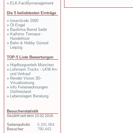
»
ELK-Facilitymanagement
Die 5 beliebtesten Einträge
»
Insecticide 2000
»
Öl Engel
»
Baufirma Bernd Seibt
»
Kathrins Tieroase -
Hundefrisör
»
Bahn & Hobby Günsel
Leipzig
TOP-5 Liste Bewertungen
»
Hüpfburgverleih München
»
Lohmann Trucks - LKW An-
und Verkauf
»
Render Vision 3D-
Visualisierung
»
Info Ferienwohnungen
Ostfriesland
»
Lebenslagen Beratung
Besucherstatistik
Gezählt seit dem 10.02.2016
Seitenaufrufe:
5.241.064
Besucher:
790.443