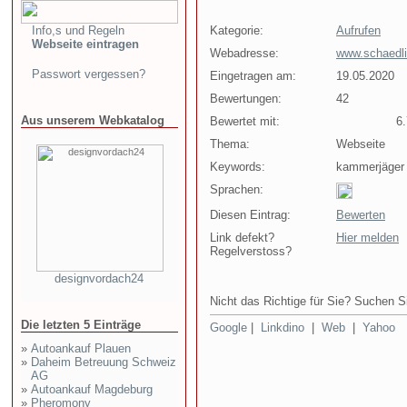
Info,s und Regeln
Kategorie:
Aufrufen
Webseite eintragen
Webadresse:
www.schaedl
Passwort vergessen?
Eingetragen am:
19.05.2020
Bewertungen:
42
Aus unserem Webkatalog
Bewertet mit:
6.7
Thema:
Webseite
Keywords:
kammerjäger
Sprachen:
Diesen Eintrag:
Bewerten
Link defekt?
Hier melden
Regelverstoss?
designvordach24
Nicht das Richtige für Sie? Suchen Si
Die letzten 5 Einträge
Google
|
Linkdino
|
Web
|
Yahoo
»
Autoankauf Plauen
»
Daheim Betreuung Schweiz
AG
»
Autoankauf Magdeburg
»
Pheromony