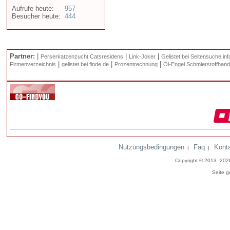
Aufrufe heute:
957
Besucher heute:
444
Partner:
|
|
|
Perserkatzenzucht Catsresidens
Link-Joker
Gelistet bei Seitensuche.inf
|
|
|
Firmenverzeichnis
gelistet bei finde.de
Prozentrechnung
Öl-Engel Schmierstoffhand
Nutzungsbedingungen
Faq
Kont
|
|
Copyright © 2013 -20
Seite g