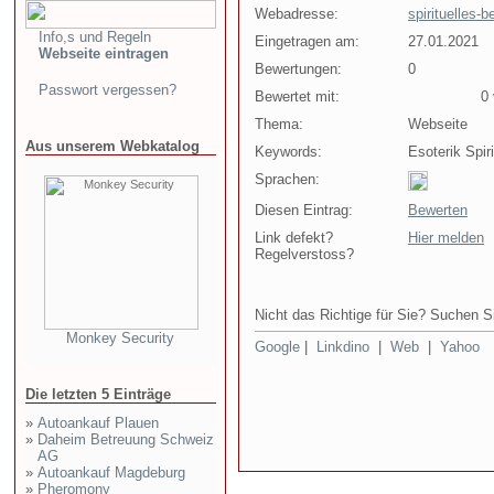
Webadresse:
spirituelles-
Info,s und Regeln
Eingetragen am:
27.01.2021
Webseite eintragen
Bewertungen:
0
Passwort vergessen?
Bewertet mit:
0 v
Thema:
Webseite
Aus unserem Webkatalog
Keywords:
Esoterik Spiri
Sprachen:
Diesen Eintrag:
Bewerten
Link defekt?
Hier melden
Regelverstoss?
Nicht das Richtige für Sie? Suchen Si
Monkey Security
Google
|
Linkdino
|
Web
|
Yahoo
Die letzten 5 Einträge
»
Autoankauf Plauen
»
Daheim Betreuung Schweiz
AG
»
Autoankauf Magdeburg
»
Pheromony