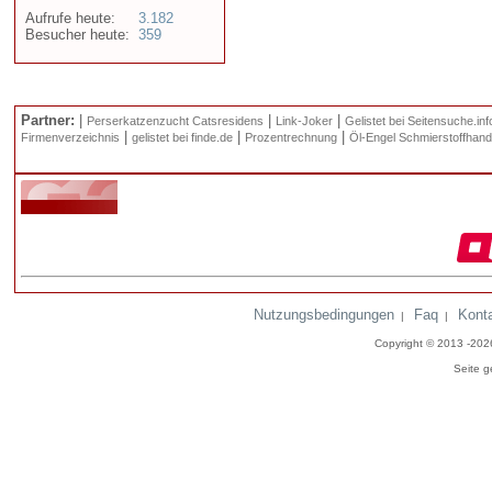
Aufrufe heute:
3.182
Besucher heute:
359
Partner:
|
|
|
Perserkatzenzucht Catsresidens
Link-Joker
Gelistet bei Seitensuche.inf
|
|
|
Firmenverzeichnis
gelistet bei finde.de
Prozentrechnung
Öl-Engel Schmierstoffhand
Nutzungsbedingungen
Faq
Kont
|
|
Copyright © 2013 -20
Seite g