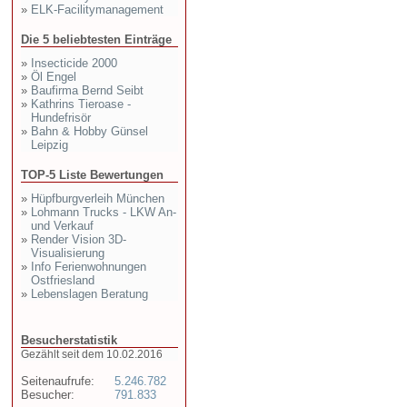
»
ELK-Facilitymanagement
Die 5 beliebtesten Einträge
»
Insecticide 2000
»
Öl Engel
»
Baufirma Bernd Seibt
»
Kathrins Tieroase -
Hundefrisör
»
Bahn & Hobby Günsel
Leipzig
TOP-5 Liste Bewertungen
»
Hüpfburgverleih München
»
Lohmann Trucks - LKW An-
und Verkauf
»
Render Vision 3D-
Visualisierung
»
Info Ferienwohnungen
Ostfriesland
»
Lebenslagen Beratung
Besucherstatistik
Gezählt seit dem 10.02.2016
Seitenaufrufe:
5.246.782
Besucher:
791.833