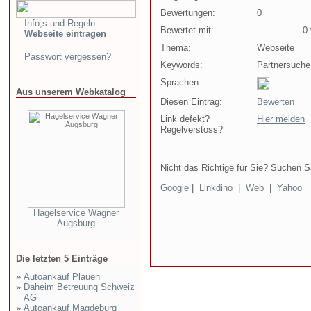
Bewertungen:
0
Info,s und Regeln
Bewertet mit:
0 v
Webseite eintragen
Thema:
Webseite
Passwort vergessen?
Keywords:
Partnersuche f
Sprachen:
Aus unserem Webkatalog
Diesen Eintrag:
Bewerten
Link defekt?
Hier melden
Regelverstoss?
Nicht das Richtige für Sie? Suchen Si
Google
|
Linkdino
|
Web
|
Yahoo
Hagelservice Wagner
Augsburg
Die letzten 5 Einträge
»
Autoankauf Plauen
»
Daheim Betreuung Schweiz
AG
»
Autoankauf Magdeburg