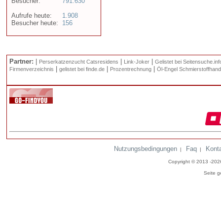
Besucher:
791.630
Aufrufe heute:
1.908
Besucher heute:
156
Partner:
|
|
|
Perserkatzenzucht Catsresidens
Link-Joker
Gelistet bei Seitensuche.inf
|
|
|
Firmenverzeichnis
gelistet bei finde.de
Prozentrechnung
Öl-Engel Schmierstoffhand
Nutzungsbedingungen
Faq
Kont
|
|
Copyright © 2013 -20
Seite g