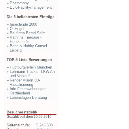
»
Pheromony
»
ELK-Facilitymanagement
Die 5 beliebtesten Einträge
»
Insecticide 2000
»
Öl Engel
»
Baufirma Bernd Seibt
»
Kathrins Tieroase -
Hundefrisör
»
Bahn & Hobby Günsel
Leipzig
TOP-5 Liste Bewertungen
»
Hüpfburgverleih München
»
Lohmann Trucks - LKW An-
und Verkauf
»
Render Vision 3D-
Visualisierung
»
Info Ferienwohnungen
Ostfriesland
»
Lebenslagen Beratung
Besucherstatistik
Gezählt seit dem 10.02.2016
Seitenaufrufe:
5.245.508