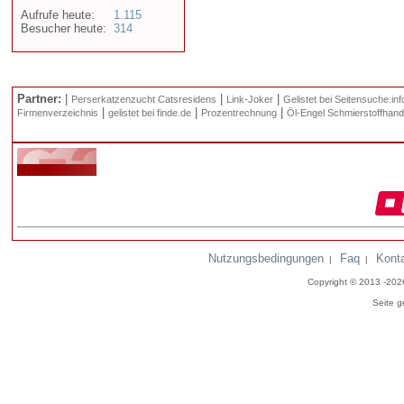
Aufrufe heute:
1.115
Besucher heute:
314
Partner:
|
|
|
Perserkatzenzucht Catsresidens
Link-Joker
Gelistet bei Seitensuche.inf
|
|
|
Firmenverzeichnis
gelistet bei finde.de
Prozentrechnung
Öl-Engel Schmierstoffhand
Nutzungsbedingungen
Faq
Kont
|
|
Copyright © 2013 -20
Seite g