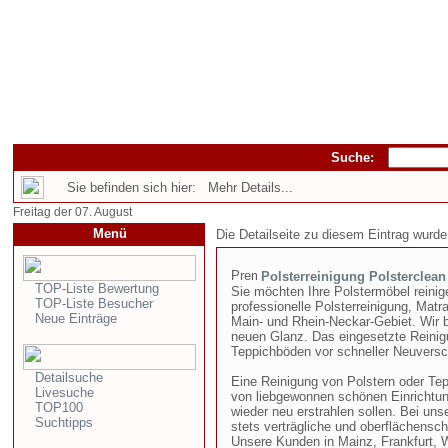
Suche:
Sie befinden sich hier: Mehr Details...
Freitag der 07. August
Menü
Die Detailseite zu diesem Eintrag wurde
Polsterreinigung Polsterclean
TOP-Liste Bewertung
Sie möchten Ihre Polstermöbel reinige
TOP-Liste Besucher
professionelle Polsterreinigung, Mat
Neue Einträge
Main- und Rhein-Neckar-Gebiet. Wir b
neuen Glanz. Das eingesetzte Reinig
Teppichböden vor schneller Neuversch
Detailsuche
Eine Reinigung von Polstern oder Te
Livesuche
von liebgewonnen schönen Einrichtun
TOP100
wieder neu erstrahlen sollen. Bei uns
Suchtipps
stets verträgliche und oberflächensc
Unsere Kunden in Mainz, Frankfurt,