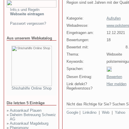
Region sind seit Jahren mit der Quali
Info,s und Regeln
Webseite eintragen
Kategorie:
Aufrufen
Passwort vergessen?
Webadresse:
www.polsterre
Eingetragen am:
12.12.2021
Aus unserem Webkatalog
Bewertungen:
18
Bewertet mit:
8.3
Thema:
Webseite
Keywords:
polsterreinig
Sprachen:
Diesen Eintrag:
Bewerten
Link defekt?
Hier melden
Shishahilfe Online Shop
Regelverstoss?
Die letzten 5 Einträge
Nicht das Richtige für Sie? Suchen Si
»
Autoankauf Plauen
Google
|
Linkdino
|
Web
|
Yahoo
»
Daheim Betreuung Schweiz
AG
»
Autoankauf Magdeburg
»
Pheromony