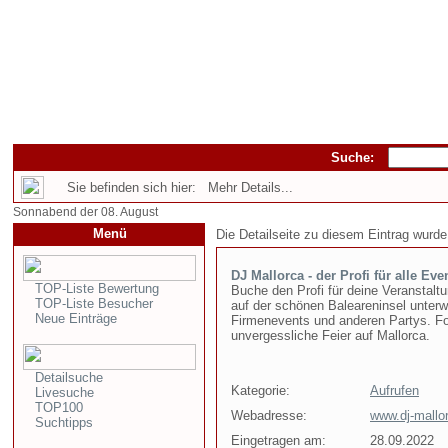
Suche:
Sie befinden sich hier: Mehr Details...
Sonnabend der 08. August
Menü
Die Detailseite zu diesem Eintrag wurde
DJ Mallorca - der Profi für alle Eve
TOP-Liste Bewertung
Buche den Profi für deine Veranstalt
TOP-Liste Besucher
auf der schönen Baleareninsel unterw
Neue Einträge
Firmenevents und anderen Partys. Fo
unvergessliche Feier auf Mallorca.
Detailsuche
Kategorie:
Aufrufen
Livesuche
TOP100
Webadresse:
www.dj-mallo
Suchtipps
Eingetragen am:
28.09.2022