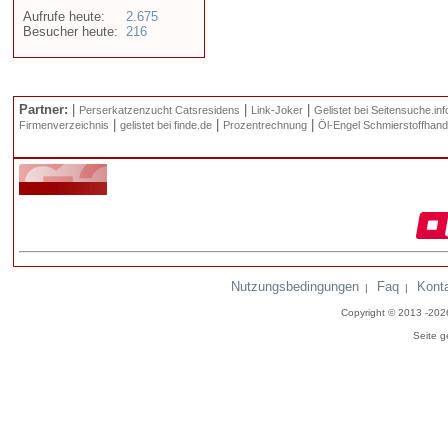
Aufrufe heute:
2.675
Besucher heute:
216
Partner:
|
|
|
Perserkatzenzucht Catsresidens
Link-Joker
Gelistet bei Seitensuche.inf
|
|
|
Firmenverzeichnis
gelistet bei finde.de
Prozentrechnung
Öl-Engel Schmierstoffhand
Nutzungsbedingungen
Faq
Kont
|
|
Copyright © 2013 -20
Seite g