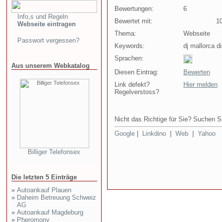
Bewertungen:
6
Info,s und Regeln
Bewertet mit:
10 
Webseite eintragen
Thema:
Webseite
Passwort vergessen?
Keywords:
dj mallorca d
Sprachen:
Aus unserem Webkatalog
Diesen Eintrag:
Bewerten
Link defekt?
Hier melden
Regelverstoss?
Nicht das Richtige für Sie? Suchen Si
Google
|
Linkdino
|
Web
|
Yahoo
Billiger Telefonsex
Die letzten 5 Einträge
»
Autoankauf Plauen
»
Daheim Betreuung Schweiz
AG
»
Autoankauf Magdeburg
»
Pheromony