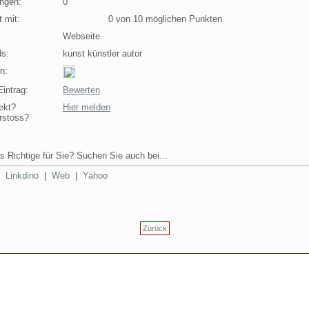
ngen:
0
 mit:
0 von 10 möglichen Punkten
Webseite
s:
kunst künstler autor
n:
intrag:
Bewerten
ekt?
Hier melden
rstoss?
s Richtige für Sie? Suchen Sie auch bei...
|
Linkdino
|
Web
|
Yahoo
Zurück