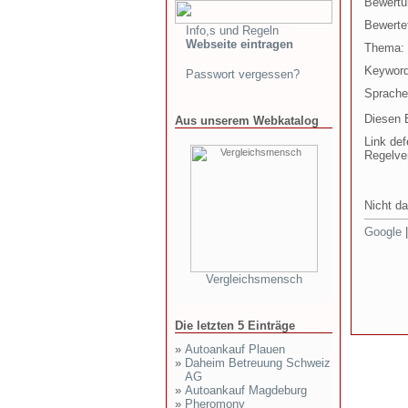
Bewertu
Bewertet
Info,s und Regeln
Webseite eintragen
Thema:
Keyword
Passwort vergessen?
Sprache
Diesen E
Aus unserem Webkatalog
Link def
Regelve
Nicht da
Google
Vergleichsmensch
Die letzten 5 Einträge
»
Autoankauf Plauen
»
Daheim Betreuung Schweiz
AG
»
Autoankauf Magdeburg
»
Pheromony