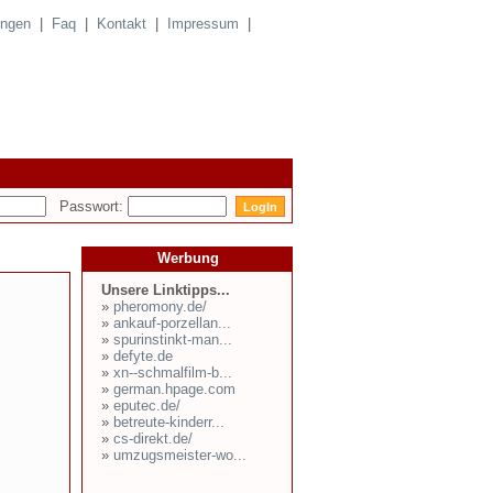
ungen
|
Faq
|
Kontakt
|
Impressum
|
Passwort:
Werbung
Unsere Linktipps...
»
pheromony.de/
»
ankauf-porzellan...
»
spurinstinkt-man...
»
defyte.de
»
xn--schmalfilm-b...
»
german.hpage.com
»
eputec.de/
»
betreute-kinderr...
»
cs-direkt.de/
»
umzugsmeister-wo...