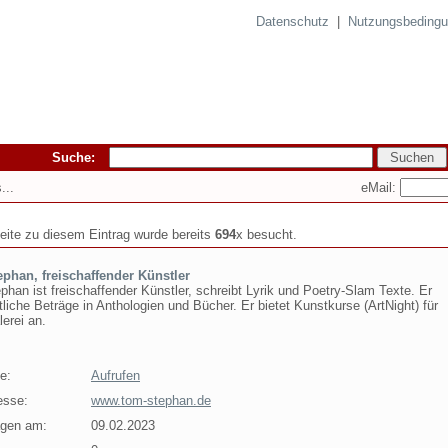
Datenschutz
|
Nutzungsbeding
Suche:
eMail:
...
seite zu diesem Eintrag wurde bereits
694
x besucht.
phan, freischaffender Künstler
han ist freischaffender Künstler, schreibt Lyrik und Poetry-Slam Texte. Er
tliche Beträge in Anthologien und Bücher. Er bietet Kunstkurse (ArtNight) für
erei an.
e:
Aufrufen
esse:
www.tom-stephan.de
agen am:
09.02.2023