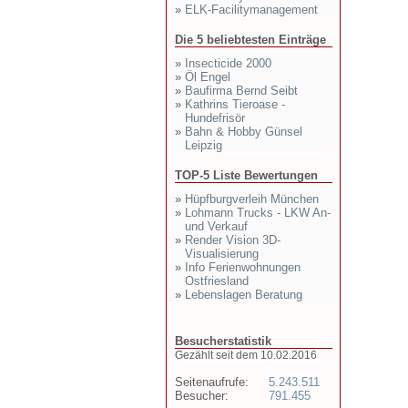
»
ELK-Facilitymanagement
Die 5 beliebtesten Einträge
»
Insecticide 2000
»
Öl Engel
»
Baufirma Bernd Seibt
»
Kathrins Tieroase -
Hundefrisör
»
Bahn & Hobby Günsel
Leipzig
TOP-5 Liste Bewertungen
»
Hüpfburgverleih München
»
Lohmann Trucks - LKW An-
und Verkauf
»
Render Vision 3D-
Visualisierung
»
Info Ferienwohnungen
Ostfriesland
»
Lebenslagen Beratung
Besucherstatistik
Gezählt seit dem 10.02.2016
Seitenaufrufe:
5.243.511
Besucher:
791.455