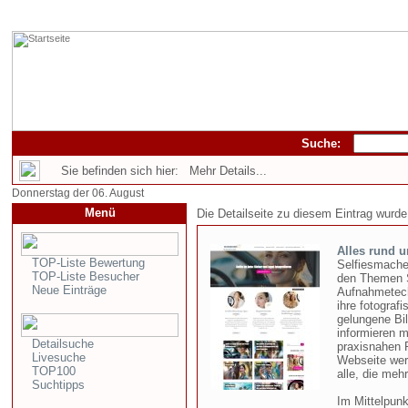
Suche:
Sie befinden sich hier: Mehr Details...
Donnerstag der 06. August
Menü
Die Detailseite zu diesem Eintrag wurde
Alles rund 
TOP-Liste Bewertung
Selfiesmache
TOP-Liste Besucher
den Themen S
Neue Einträge
Aufnahmetechn
ihre fotograf
gelungene Bil
informieren m
Detailsuche
praxisnahen R
Livesuche
Webseite wert
TOP100
alle, die me
Suchtipps
Im Mittelpunk