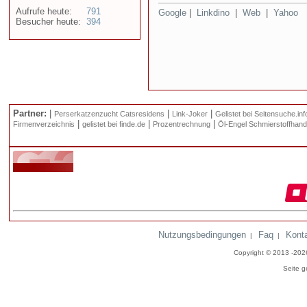
Aufrufe heute:
791
Google
|
Linkdino
|
Web
|
Yahoo
Besucher heute:
394
Partner:
|
|
|
Perserkatzenzucht Catsresidens
Link-Joker
Gelistet bei Seitensuche.inf
|
|
|
Firmenverzeichnis
gelistet bei finde.de
Prozentrechnung
Öl-Engel Schmierstoffhand
Nutzungsbedingungen
Faq
Kont
|
|
Copyright © 2013 -20
Seite g