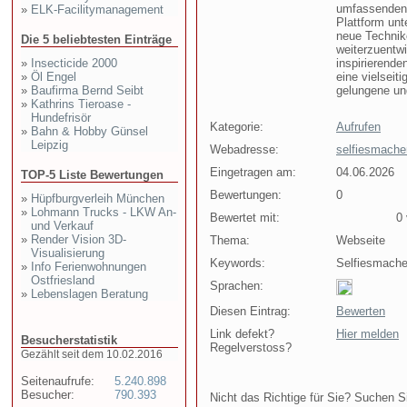
umfassenden 
»
ELK-Facilitymanagement
Plattform unt
neue Technik
Die 5 beliebtesten Einträge
weiterzuentwi
»
Insecticide 2000
inspirierende
»
Öl Engel
eine vielseit
»
Baufirma Bernd Seibt
gelungene un
»
Kathrins Tieroase -
Hundefrisör
Kategorie:
Aufrufen
»
Bahn & Hobby Günsel
Leipzig
Webadresse:
selfiesmache
Eingetragen am:
04.06.2026
TOP-5 Liste Bewertungen
Bewertungen:
0
»
Hüpfburgverleih München
»
Lohmann Trucks - LKW An-
Bewertet mit:
0 v
und Verkauf
»
Render Vision 3D-
Thema:
Webseite
Visualisierung
Keywords:
Selfiesmachen
»
Info Ferienwohnungen
Ostfriesland
Sprachen:
»
Lebenslagen Beratung
Diesen Eintrag:
Bewerten
Link defekt?
Hier melden
Besucherstatistik
Regelverstoss?
Gezählt seit dem 10.02.2016
Seitenaufrufe:
5.240.898
Besucher:
790.393
Nicht das Richtige für Sie? Suchen Si