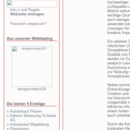
hochwertiger 
Lichtquellen 
Info,s und Regeln
Motive wirku
Webseite eintragen
wichtige Grun
auch weniger 
Passwort vergessen?
anwenden könn
Lösungen für 
kreative Impu
Aus unserem Webkatalog
Ein weiterer 
nützlichem Zu
Smartphone-Ha
Qualität von 
werden im Zu
wodurch Leser
Ausrüstung e
zur Nutzung 
Smartphones
Neben techni
designvordach24
Entwicklunge
Creation und 
nur klassisc
zeitgemäße In
Die letzten 5 Einträge
hilfreiche In
einem hohen P
»
Autoankauf Plauen
auch unterha
»
Daheim Betreuung Schweiz
AG
Durch die Ko
»
Autoankauf Magdeburg
konkreten Ha
»
Pheromony